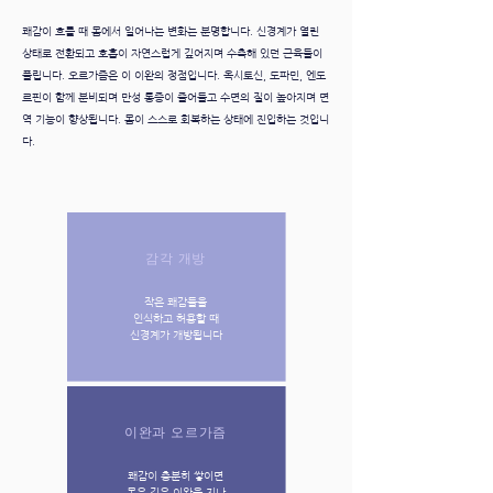
쾌감이 흐를 때 몸에서 일어나는 변화는 분명합니다. 신경계가 열린
상태로 전환되고 호흡이 자연스럽게 깊어지며 수축해 있던 근육들이
풀립니다.
오르가즘은 이 이완의 정점입니다. 옥시토신, 도파민, 엔도
르핀이 함께 분비되며 만성 통증이 줄어들고 수면의 질이 높아지며 면
역 기능이 향상됩니다. 몸이 스스로 회복하는 상태에 진입하는 것입니
다.
감각 개방
작은 쾌감들을
인식하고 허용할 때
신경계가 개방됩니다
이완과 오르가즘
쾌감이 충분히 쌓이면
몸은 깊은 이완을 지나