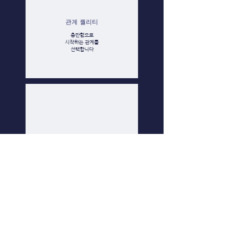
관계 퀄리티
충만함으로
시작하는 관계를
선택합
니다
경계와 선택
자신의 욕망을 이해하며
원하지 않는 것의 경계를
명확히 합니다